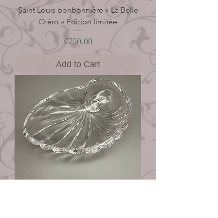
Saint Louis bonbonnière « La Belle
Otéro » Édition limitée
Price
€750.00
Add to Cart
Saint Louis coupe Coquille