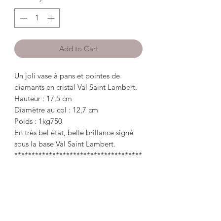
Add to Cart
Un joli vase à pans et pointes de
diamants en cristal Val Saint Lambert.
Hauteur : 17,5 cm
Diamètre au col : 12,7 cm
Poids : 1kg750
En très bel état, belle brillance signé
sous la base Val Saint Lambert.
*************************************
******
A pretty vase with sides and diamond
points in Val Saint Lambert crystal.
Height: 17.5cm
Diameter at neck: 12.7 cm