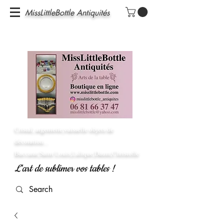
MissLittleBottle Antiquités
Cristal, argenterie,vaisselle objets de
décoration...
Baccarat,Saint Louis,Lalique,Daum,Christofle
L'art de sublimer vos tables !