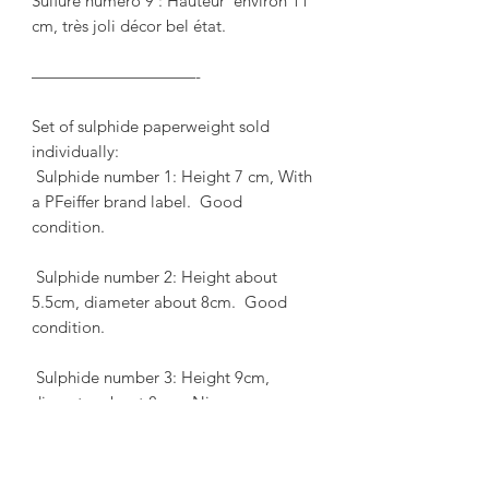
Sulfure numéro 9 : Hauteur  environ 11 
cm, très joli décor bel état.

——————————-

Set of sulphide paperweight sold 
individually:

 Sulphide number 1: Height 7 cm, With 
a PFeiffer brand label.  Good 
condition.

 Sulphide number 2: Height about 
5.5cm, diameter about 8cm.  Good 
condition.

 Sulphide number 3: Height 9cm, 
diameter about 8cm.  Nice 
workmanship in good condition.

 Sulphide number 4: Height about 