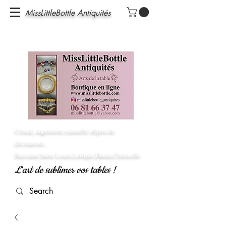
MissLittleBottle Antiquités
Cristal, argenterie,vaisselle objets de
décoration...
Baccarat,Saint Louis,Lalique,Daum,Christofle
L'art de sublimer vos tables !