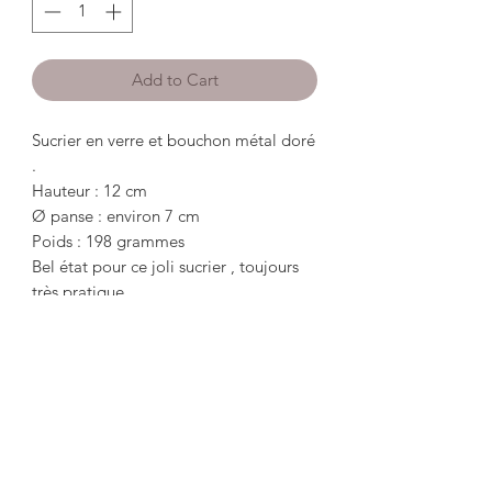
Add to Cart
Sucrier en verre et bouchon métal doré
.
Hauteur : 12 cm
Ø panse : environ 7 cm
Poids : 198 grammes
Bel état pour ce joli sucrier , toujours
très pratique .
*************************************
*********
Glass sucar and golden metal cap.
Height: 12 cm
Ø belly: about 7 cm
Weight: 198 grams
Good condition for this pretty sugar