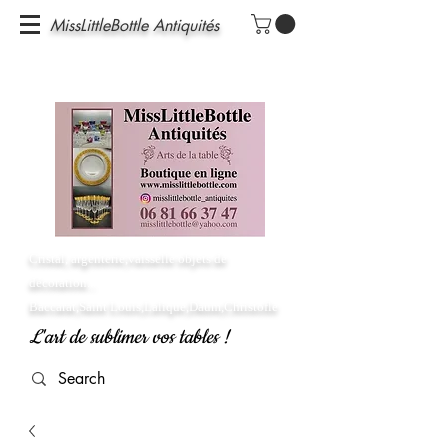
MissLittleBottle Antiquités
Cristal, argenterie,vaisselle objets de
décoration...
Baccarat,Saint Louis,Lalique,Daum,Christofle
L'art de sublimer vos tables !