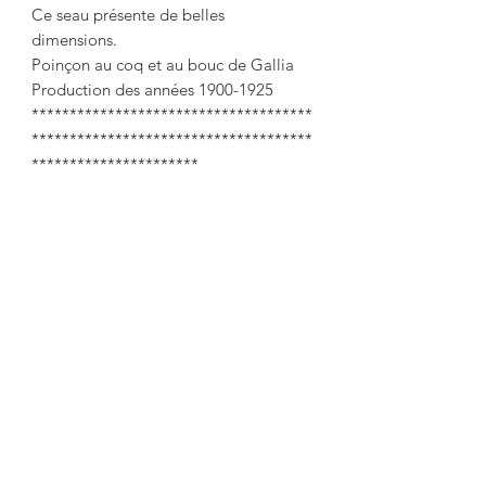
Ce seau présente de belles
dimensions.
Poinçon au coq et au bouc de Gallia
Production des années 1900-1925
*************************************
*************************************
**********************
Biscuit tuet in glass and silver metal.
A Gallia punched mount (Christofle)
A pretty decor of laurel garlands and
leaves pushed back on the lid
Articulated sling with foliage
decoration and ribbons
Height at the socket: 15 cm
Ø of the sew 15 cm
Very nice condition of the silvering the
glass is intact and clear micro scratches
under the base.
This tubet has beautiful dimensions.