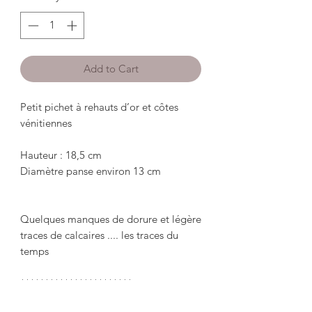
Add to Cart
Petit pichet à rehauts d’or et côtes 
vénitiennes

Hauteur : 18,5 cm

Diamètre panse environ 13 cm

Quelques manques de dorure et légère 
traces de calcaires .... les traces du 
temps

***********************
