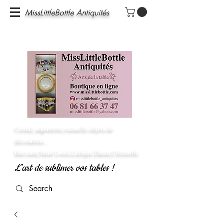
MissLittleBottle Antiquités
Cristal, argenterie,vaisselle objets de
décoration...
Baccarat,Saint Louis,Lalique,Daum,Christofle
L'art de sublimer vos tables !