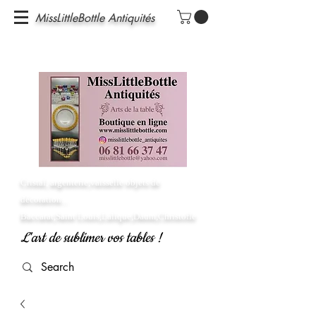
MissLittleBottle Antiquités
Cristal, argenterie,vaisselle objets de
décoration...
Baccarat,Saint Louis,Lalique,Daum,Christofle
L'art de sublimer vos tables !