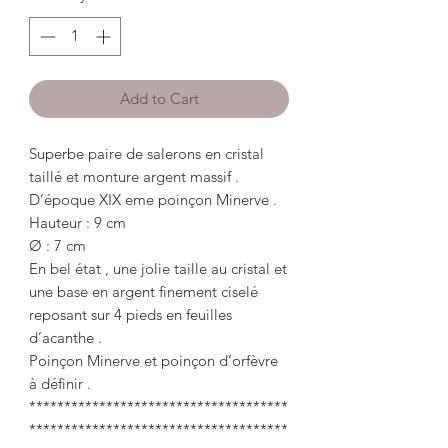
Add to Cart
Superbe paire de salerons en cristal
taillé et monture argent massif .
D’époque XIX eme poinçon Minerve .
Hauteur : 9 cm
Ø : 7 cm
En bel état , une jolie taille au cristal et
une base en argent finement ciselé
reposant sur 4 pieds en feuilles
d’acanthe .
Poinçon Minerve et poinçon d’orfèvre
à définir .
*************************************
*************************************