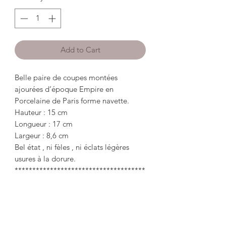
Add to Cart
Belle paire de coupes montées
ajourées d’époque Empire en
Porcelaine de Paris forme navette.
Hauteur : 15 cm
Longueur : 17 cm
Largeur : 8,6 cm
Bel état , ni fèles , ni éclats légères
usures à la dorure.
*************************************
*******************
Beautiful pair of openwork mounted
cups from the Empire period in Paris
Porcelain in the shape of a shuttle.