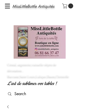
MissLittleBottle Antiquités
Cristal, argenterie,vaisselle objets de
décoration...
Baccarat,Saint Louis,Lalique,Daum,Christofle
L'art de sublimer vos tables !