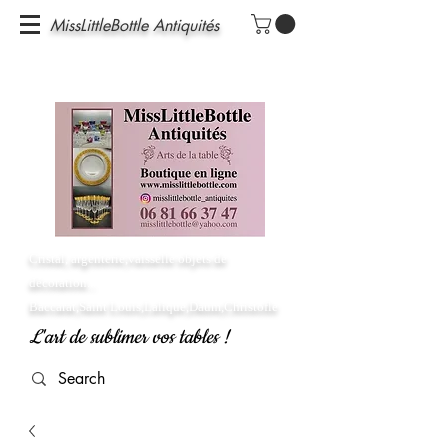
MissLittleBottle Antiquités
Cristal, argenterie,vaisselle objets de
décoration...
Baccarat,Saint Louis,Lalique,Daum,Christofle
L'art de sublimer vos tables !