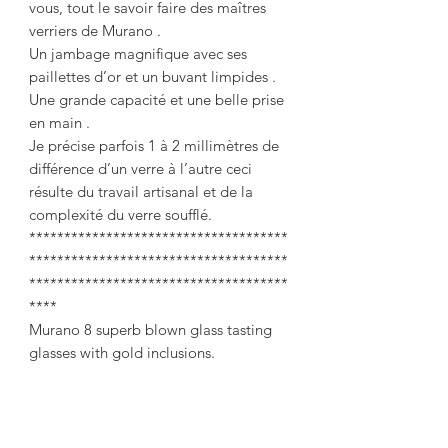
vous, tout le savoir faire des maîtres
verriers de Murano .
Un jambage magnifique avec ses
paillettes d’or et un buvant limpides .
Une grande capacité et une belle prise
en main .
Je précise parfois 1 à 2 millimètres de
différence d’un verre à l’autre ceci
résulte du travail artisanal et de la
complexité du verre soufflé.
*************************************
*************************************
*************************************
****
Murano 8 superb blown glass tasting
glasses with gold inclusions.
The drinking decorated with a double
gold net, twisted jamb with inclusions
of gold flakes and gold net on the feet.
A large capacity of 55cl