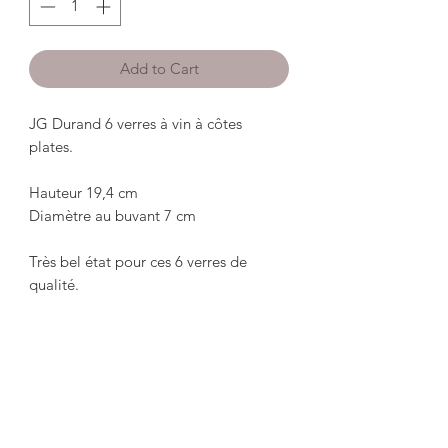
Add to Cart
JG Durand 6 verres à vin à côtes 
plates.

Hauteur 19,4 cm

Diamètre au buvant 7 cm

Très bel état pour ces 6 verres de 
qualité.

**********************************

JG Durand 6 flat ribbed wine glasses.

 Height 19.4 cm

 Diameter at drinking 7 cm
