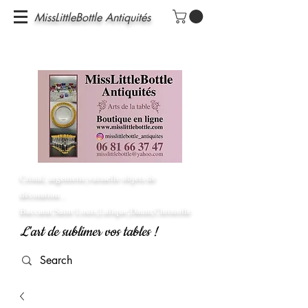
MissLittleBottle Antiquités
Cristal, argenterie,vaisselle objets de
décoration...
Baccarat,Saint Louis,Lalique,Daum,Christofle
L'art de sublimer vos tables !