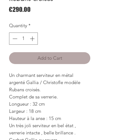
Price
€290.00
Quantity
*
Add to Cart
Un charmant serviteur en métal
argenté Gallia / Christofle modèle
Rubans croisés.
Complet de sa verrerie.
Longueur : 32 cm
Largeur : 18 cm
Hauteur à la anse : 15 cm
Un très joli serviteur en bel état ,
verrerie intacte , belle brillance .
Cachet Gallia au revers .