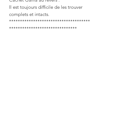
Il est toujours difficile de les trouver
complets et intacts.
*************************************
*******************************
A charming servant in silver metal
Gallia / Christofle model Ribbons
crossed.
Complete with its glassware.
Length: 32 cm
Width: 18cm
Height at the handle: 15 cm
A very nice servant in beautiful
condition, intact glassware, beautiful
shine.
Gallia stamp on the reverse.
It is always difficult to find them
complete and intact.