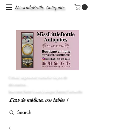
MissLittleBottle Antiquités
Cristal, argenterie,vaisselle objets de
décoration...
Baccarat,Saint Louis,Lalique,Daum,Christofle
L'art de sublimer vos tables !