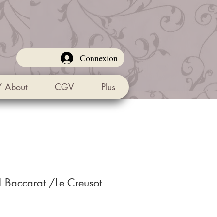
Connexion
/ About
CGV
Plus
al Baccarat /Le Creusot