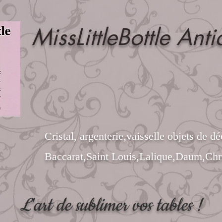
MissLittleBottle Anti
Cristal, argenterie,vaisselle objets de dé
Baccarat,Saint Louis,Lalique,Daum,Chri
L'art de sublimer vos tables !