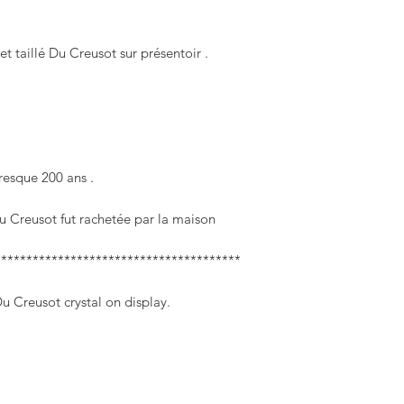
t taillé Du Creusot sur présentoir .
resque 200 ans .
u Creusot fut rachetée par la maison
***************************************
 Creusot crystal on display.