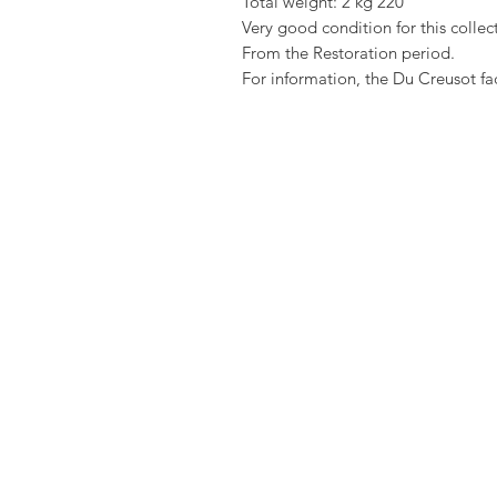
Total weight: 2 kg 220
Very good condition for this collec
From the Restoration period.
For information, the Du Creusot fa