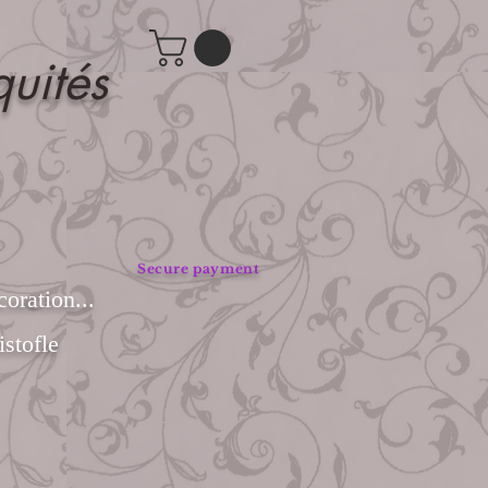
quités
Secure payment
coration...
stofle