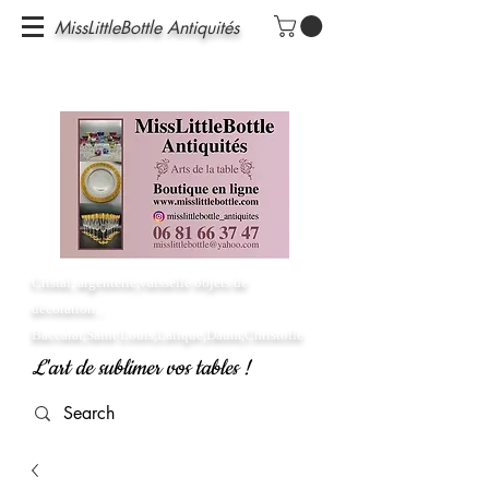
MissLittleBottle Antiquités
Cristal, argenterie,vaisselle objets de
décoration...
Baccarat,Saint Louis,Lalique,Daum,Christofle
L'art de sublimer vos tables !