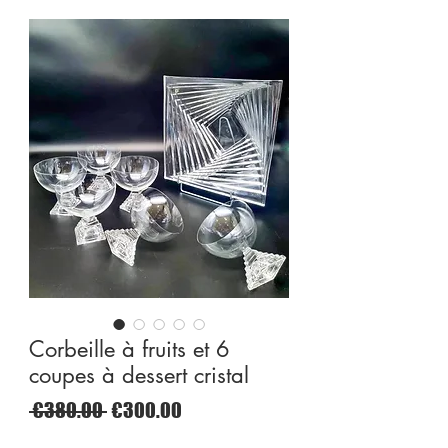
Corbeille à fruits et 6
coupes à dessert cristal
Regular
Sale
 €380.00 
€300.00
Price
Price