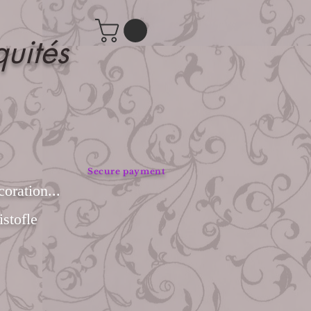
quités
Secure payment
coration...
stofle