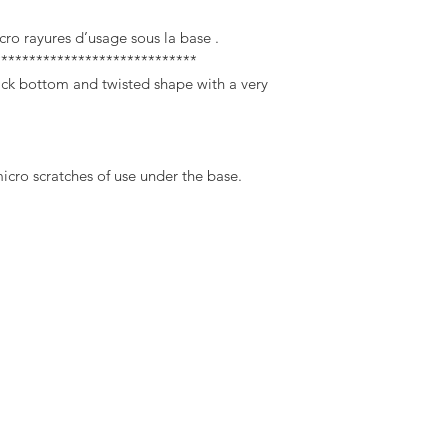
icro rayures d’usage sous la base .
*****************************
hick bottom and twisted shape with a very
icro scratches of use under the base.