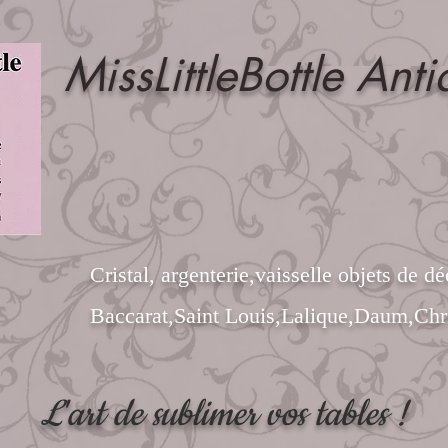
MissLittleBottle Anti
Cristal, argenterie,vaisselle objets de dé
Baccarat,Saint Louis,Lalique,Daum,Chri
L'art de sublimer vos tables !