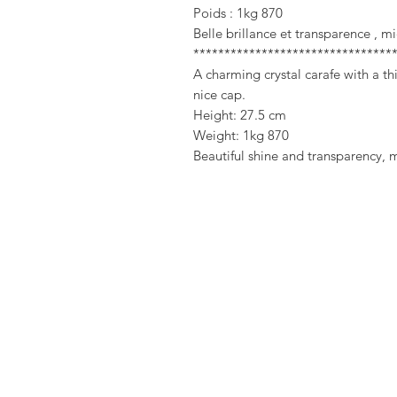
Poids : 1kg 870
Belle brillance et transparence , m
********************************
A charming crystal carafe with a t
nice cap.
Height: 27.5 cm
Weight: 1kg 870
Beautiful shine and transparency, m