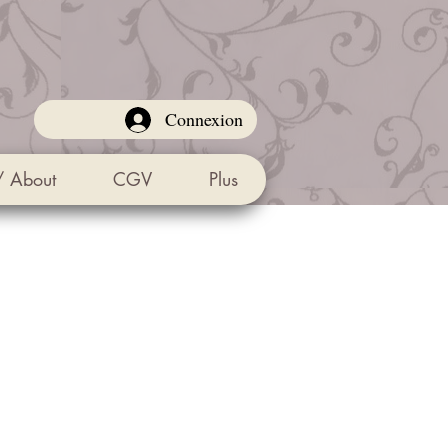
Connexion
/ About
CGV
Plus