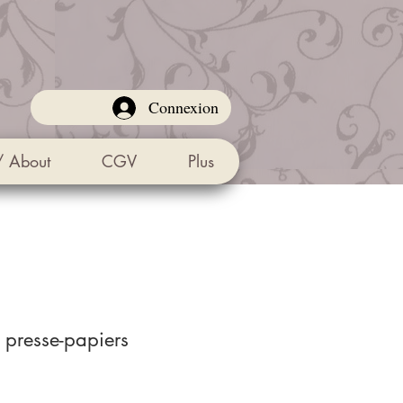
Connexion
/ About
CGV
Plus
 presse-papiers