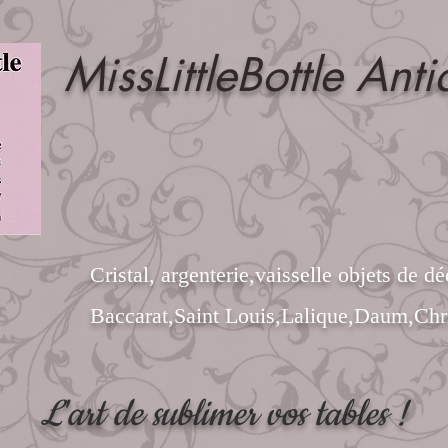
MissLittleBottle Anti
Cristal, argenterie,vaisselle objets de dé
Baccarat,Saint Louis,Lalique,Daum,Chri
L'art de sublimer vos tables !