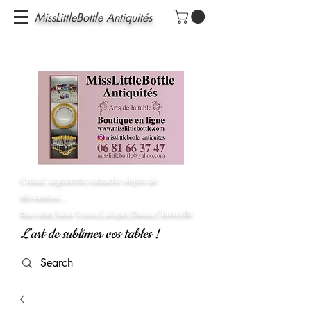
MissLittleBottle Antiquités
Cristal, argenterie,vaisselle objets de
décoration...
Baccarat,Saint Louis,Lalique,Daum,Christofle
L'art de sublimer vos tables !