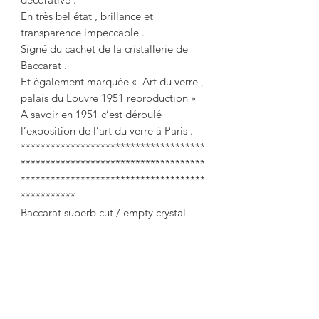
En très bel état , brillance et
transparence impeccable .
Signé du cachet de la cristallerie de
Baccarat .
Et également marquée « Art du verre ,
palais du Louvre 1951 reproduction »
A savoir en 1951 c’est déroulé
l’exposition de l’art du verre à Paris .
*************************************
*************************************
*************************************
***********
Baccarat superb cut / empty crystal
pocket.
Thick crystal, diamond tips decoration
in relief.
Ø: 17.5 cm
Height: 7 cm
Thickness: 2.5 cm