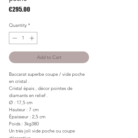
Price
€295.00
Quantity
*
Add to Cart
Baccarat superbe coupe / vide poche
en cristal .
Cristal épais , décor pointes de
diamants en relief .
Ø : 17,5 cm
Hauteur : 7 cm
Épaisseur : 2,5 cm
Poids : 3kg380
Un très joli vide poche ou coupe
décorative .