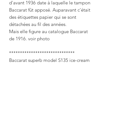
d'avant 1936 date à laquelle le tampon 
Baccarat fût apposé. Auparavant c'était 
des étiquettes papier qui se sont 
détachées au fil des années.

Mais elle figure au catalogue Baccarat 
de 1916. voir photo

******************************

Baccarat superb model S135 ice-cream 
pitcher in frosted crystal with interior 
reservoir.

 Height: 26.3 cm

 Approx Width: 15cm

 Superb condition for this incredibly 
elegant ice cream pitcher.

 This piece is not signed because it 
dates from before 1936 when the 
Baccarat stamp was affixed.  Previously 