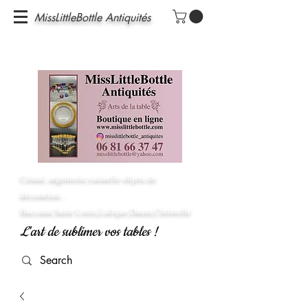
MissLittleBottle Antiquités
Cristal, argenterie,vaisselle objets de
décoration...
Baccarat,Saint Louis,Lalique,Daum,Christofle
L'art de sublimer vos tables !