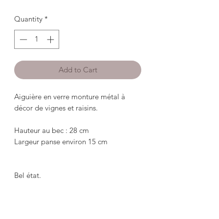
Quantity
*
Add to Cart
Aiguière en verre monture métal à 
décor de vignes et raisins.

Hauteur au bec : 28 cm

Largeur panse environ 15 cm

Bel état.

****************************
