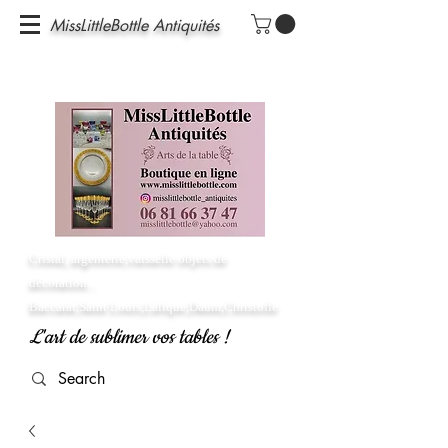
MissLittleBottle Antiquités
Cristal, argenterie,vaisselle objets de
décoration...
Baccarat,Saint Louis,Lalique,Daum,Christofle
L'art de sublimer vos tables !