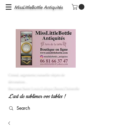
MissLittleBottle Antiquités
Cristal, argenterie,vaisselle objets de
décoration...
Baccarat,Saint Louis,Lalique,Daum,Christofle
L'art de sublimer vos tables !