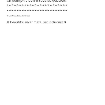
Un poinçon à définir sous les gobelets.
*************************************
*************************************
**************
A beautiful silver metal set including 8
cups and a tray.
Cups:
Height: 6.5 cm
Ø to the drinker: 5.6 cm
Plateau:
37cm x 26.5cm
All the parts are in very good
condition, they have been to the
polisher for more shine and easier
maintenance.
A pretty tray with edged edges and 8
interior nickel Art Deco style cups.
A punch to be defined under the cups.