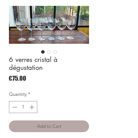
6 verres cristal à
dégustation
Price
€75.00
Quantity
*
Add to Cart