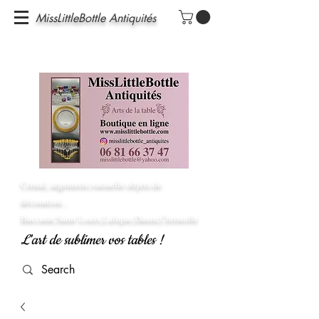
MissLittleBottle Antiquités
Cristal, argenterie,vaisselle objets de
décoration...
Baccarat,Saint Louis,Lalique,Daum,Christofle
L'art de sublimer vos tables !