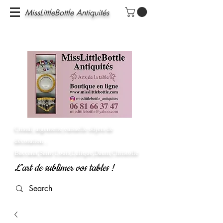
MissLittleBottle Antiquités
Cristal, argenterie,vaisselle objets de
décoration...
Baccarat,Saint Louis,Lalique,Daum,Christofle
L'art de sublimer vos tables !