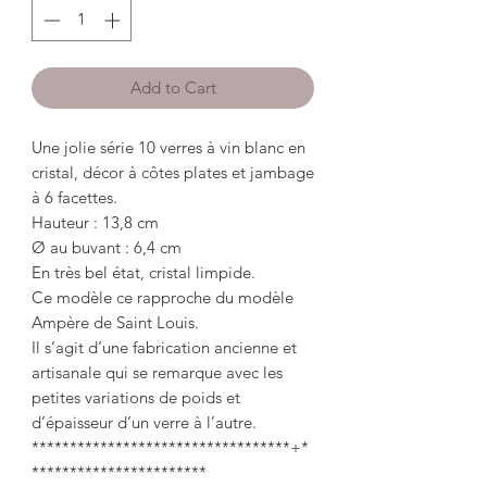
Add to Cart
Une jolie série 10 verres à vin blanc en
cristal, décor à côtes plates et jambage
à 6 facettes.
Hauteur : 13,8 cm
Ø au buvant : 6,4 cm
En très bel état, cristal limpide.
Ce modèle ce rapproche du modèle
Ampère de Saint Louis.
Il s’agit d’une fabrication ancienne et
artisanale qui se remarque avec les
petites variations de poids et
d’épaisseur d’un verre à l’autre.
**********************************+*
***********************