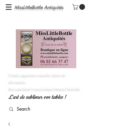
MissLittleBottle Antiquités
Cristal, argenterie,vaisselle objets de
décoration...
Baccarat,Saint Louis,Lalique,Daum,Christofle
L'art de sublimer vos tables !