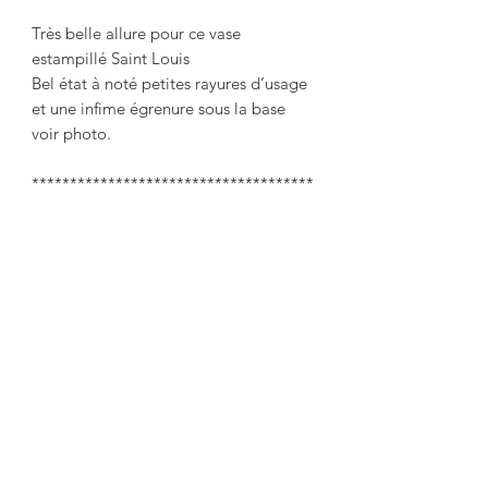
Très belle allure pour ce vase 
estampillé Saint Louis 

Bel état à noté petites rayures d’usage 
et une infime égrenure sous la base 
voir photo.

*************************************
**********

Saint Louis large twisted crystal vase 
with red lining

 Height 34 cm

 Weight 6,2 kg

 Very nice look for this vase stamped 
Saint Louis

 Good condition with small scratches 